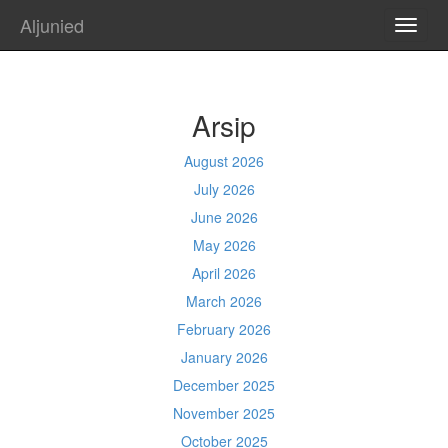
Aljunied
TOGG
NAVI
Arsip
August 2026
July 2026
June 2026
May 2026
April 2026
March 2026
February 2026
January 2026
December 2025
November 2025
October 2025