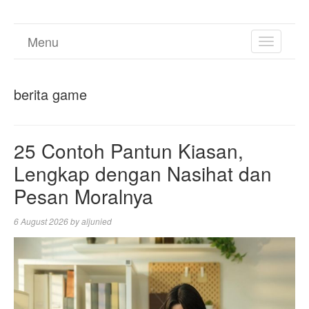
Menu
TOGGL
NAVIGA
berita game
25 Contoh Pantun Kiasan,
Lengkap dengan Nasihat dan
Pesan Moralnya
6 August 2026
by
aljunied