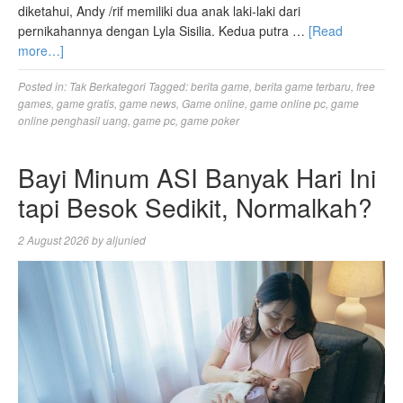
diketahui, Andy /rif memiliki dua anak laki-laki dari
pernikahannya dengan Lyla Sisilia. Kedua putra …
[Read
more…]
Posted in:
Tak Berkategori
Tagged:
berita game
,
berita game terbaru
,
free
games
,
game gratis
,
game news
,
Game online
,
game online pc
,
game
online penghasil uang
,
game pc
,
game poker
Bayi Minum ASI Banyak Hari Ini
tapi Besok Sedikit, Normalkah?
2 August 2026
by
aljunied