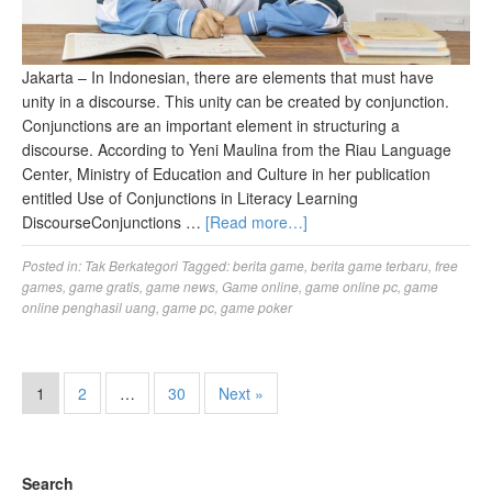
Jakarta – In Indonesian, there are elements that must have
unity in a discourse. This unity can be created by conjunction.
Conjunctions are an important element in structuring a
discourse. According to Yeni Maulina from the Riau Language
Center, Ministry of Education and Culture in her publication
entitled Use of Conjunctions in Literacy Learning
DiscourseConjunctions …
[Read more…]
Posted in:
Tak Berkategori
Tagged:
berita game
,
berita game terbaru
,
free
games
,
game gratis
,
game news
,
Game online
,
game online pc
,
game
online penghasil uang
,
game pc
,
game poker
1
2
…
30
Next »
Search