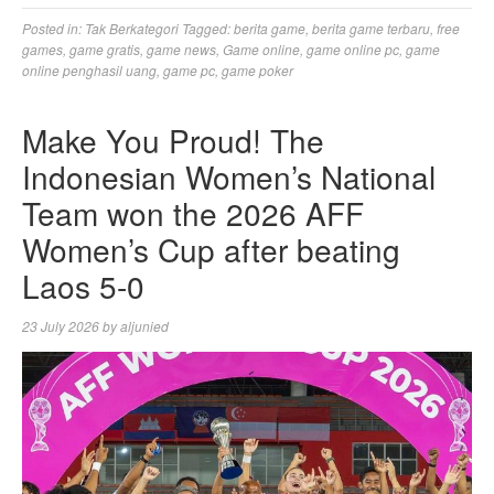
Posted in:
Tak Berkategori
Tagged:
berita game
,
berita game terbaru
,
free
games
,
game gratis
,
game news
,
Game online
,
game online pc
,
game
online penghasil uang
,
game pc
,
game poker
Make You Proud! The
Indonesian Women’s National
Team won the 2026 AFF
Women’s Cup after beating
Laos 5-0
23 July 2026
by
aljunied