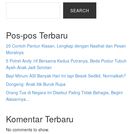
SEARCH
Pos-pos Terbaru
25 Contoh Pantun Kiasan, Lengkap dengan Nasihat dan Pesan
Moralnya
5 Potret Andy /rif Bersama Kedua Putranya, Beda Postur Tubuh
Ayah-Anak Jadi Sorotan
Bayi Minum ASI Banyak Hari Ini tapi Besok Sedikit, Normalkah?
Dongeng: Anak Itik Buruk Rupa
Orang Tua di Negara Ini Disebut Paling Tidak Bahagia, Begini
Alasannya…
Komentar Terbaru
No comments to show.