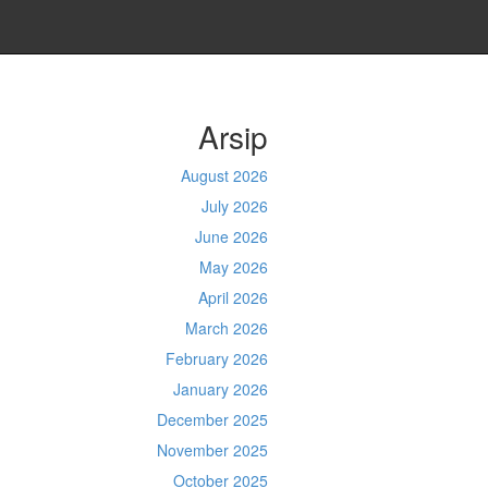
Arsip
August 2026
July 2026
June 2026
May 2026
April 2026
March 2026
February 2026
January 2026
December 2025
November 2025
October 2025