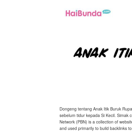
Dongeng tentang Anak Itik Buruk Rupa
sebelum tidur kepada Si Kecil. Simak c
Network (PBN) is a collection of website
and used primarily to build backlinks t