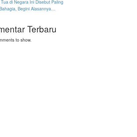
Tua di Negara Ini Disebut Paling
 Bahagia, Begini Alasannya…
mentar Terbaru
mments to show.