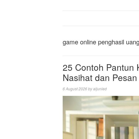
game online penghasil uan
25 Contoh Pantun 
Nasihat dan Pesan
6 August 2026
by
aljunied