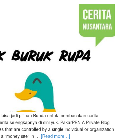
 bisa jadi pilihan Bunda untuk membacakan cerita
erita selengkapnya di sini yuk. PakarPBN A Private Blog
s that are controlled by a single individual or organization
o a “money site” in …
[Read more…]