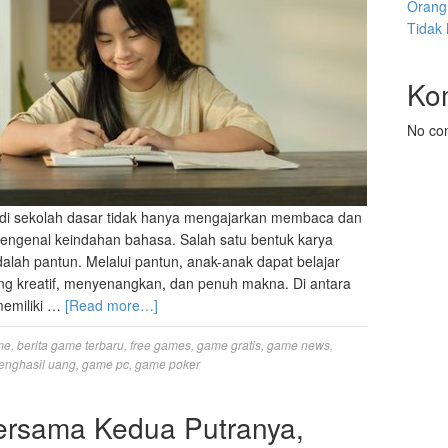
Orang 
Tidak
Ko
No co
 di sekolah dasar tidak hanya mengajarkan membaca dan
engenal keindahan bahasa. Salah satu bentuk karya
dalah pantun. Melalui pantun, anak-anak dapat belajar
 kreatif, menyenangkan, dan penuh makna. Di antara
memiliki …
[Read more…]
me
,
berita game terbaru
,
free games
,
game gratis
,
game news
,
enghasil uang
,
game pc
,
game poker
 Bersama Kedua Putranya,