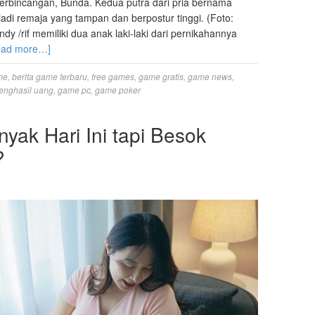
rbincangan, Bunda. Kedua putra dari pria bernama
adi remaja yang tampan dan berpostur tinggi. (Foto:
dy /rif memiliki dua anak laki-laki dari pernikahannya
ead more…]
me
,
berita game terbaru
,
free games
,
game gratis
,
game news
,
enghasil uang
,
game pc
,
game poker
yak Hari Ini tapi Besok
?