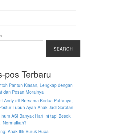
h
SEARCH
s-pos Terbaru
ntoh Pantun Kiasan, Lengkap dengan
at dan Pesan Moralnya
et Andy /rif Bersama Kedua Putranya,
Postur Tubuh Ayah-Anak Jadi Sorotan
inum ASI Banyak Hari Ini tapi Besok
t, Normalkah?
ng: Anak Itik Buruk Rupa