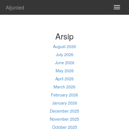
Aljunied
TOGG
NAVI
Arsip
August 2026
July 2026
June 2026
May 2026
April 2026
March 2026
February 2026
January 2026
December 2025
November 2025
October 2025