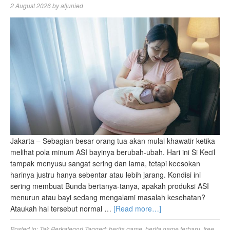
2 August 2026
by
aljunied
Jakarta – Sebagian besar orang tua akan mulai khawatir ketika
melihat pola minum ASI bayinya berubah-ubah. Hari ini Si Kecil
tampak menyusu sangat sering dan lama, tetapi keesokan
harinya justru hanya sebentar atau lebih jarang. Kondisi ini
sering membuat Bunda bertanya-tanya, apakah produksi ASI
menurun atau bayi sedang mengalami masalah kesehatan?
Ataukah hal tersebut normal …
[Read more…]
Posted in:
Tak Berkategori
Tagged:
berita game
,
berita game terbaru
,
free