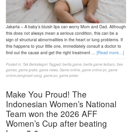
Jakarta – A baby’s bluish lips can worry Mom and Dad. Although
this does not always mean a serious condition, this can be a
sign of structural abnormalities in the heart or lung problems. If
this happens to your little one, immediately consult a doctor to
find out the cause and get the right treatment …
[Read more…]
Posted in:
Tak Berkategori
Tagged:
berita game
,
berita game terbaru
,
free
games
,
game gratis
,
game news
,
Game online
,
game online pc
,
game
online penghasil uang
,
game pc
,
game poker
Make You Proud! The
Indonesian Women’s National
Team won the 2026 AFF
Women’s Cup after beating