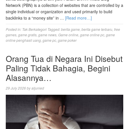
Network (PBN) is a collection of websites that are controlled by a
single individual or organization and used primarily to build
backlinks to a “money site” in …
[Read more…]
Posted in:
Tak Berkategori
Tagged:
berita game
,
berita game terbaru
,
free
games
,
game gratis
,
game news
,
Game online
,
game online pc
,
game
online penghasil uang
,
game pc
,
game poker
Orang Tua di Negara Ini Disebut
Paling Tidak Bahagia, Begini
Alasannya…
29 July 2026
by
aljunied