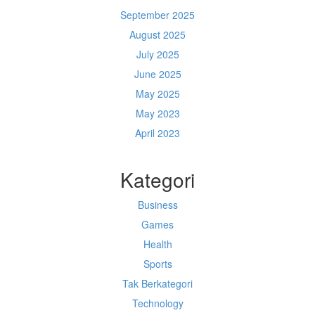
September 2025
August 2025
July 2025
June 2025
May 2025
May 2023
April 2023
Kategori
Business
Games
Health
Sports
Tak Berkategori
Technology