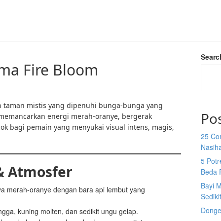
Searc
ema Fire Bloom
taman mistis yang dipenuhi bunga-bunga yang
Po
k memancarkan energi merah-oranye, bergerak
cok bagi pemain yang menyukai visual intens, magis,
25 Co
Nasih
5 Potr
& Atmosfer
Beda 
Bayi M
 merah-oranye dengan bara api lembut yang
Sediki
Donge
ngga, kuning molten, dan sedikit ungu gelap.