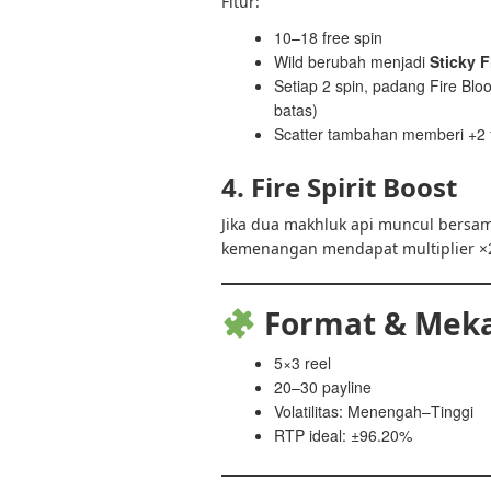
Fitur:
10–18 free spin
Wild berubah menjadi
Sticky 
Setiap 2 spin, padang Fire Bl
batas)
Scatter tambahan memberi +2 f
4. Fire Spirit Boost
Jika dua makhluk api muncul bersam
kemenangan mendapat multiplier ×2
Format & Mek
5×3 reel
20–30 payline
Volatilitas: Menengah–Tinggi
RTP ideal: ±96.20%