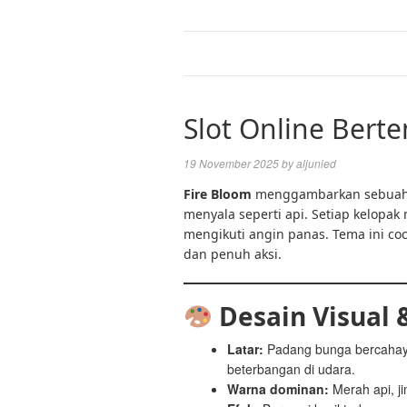
Slot Online Bert
19 November 2025
by
aljunied
Fire Bloom
menggambarkan sebuah 
menyala seperti api. Setiap kelopa
mengikuti angin panas. Tema ini co
dan penuh aksi.
Desain Visual 
Latar:
Padang bunga bercahaya
beterbangan di udara.
Warna dominan:
Merah api, ji