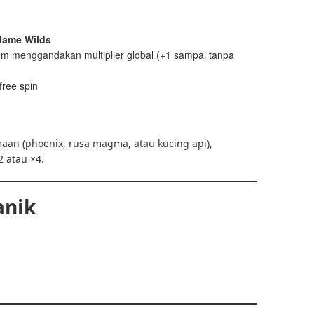
Flame Wilds
oom menggandakan multiplier global (+1 sampai tanpa
ree spin
aan (phoenix, rusa magma, atau kucing api),
 atau ×4.
anik