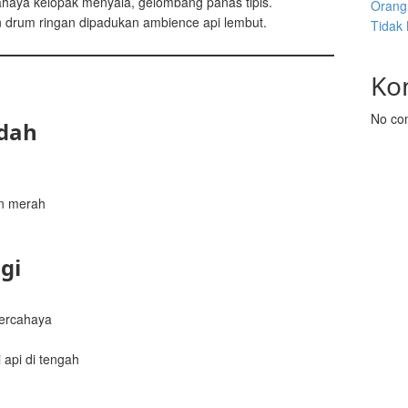
cahaya kelopak menyala, gelombang panas tipis.
Orang 
 drum ringan dipadukan ambience api lembut.
Tidak
Ko
No co
dah
an merah
gi
ercahaya
 api di tengah